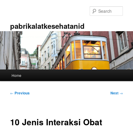
Skip
to
Sear
primary
content
pabrikalatkesehatanid
Main
Home
menu
Post
←
Previous
Next
→
navigation
10 Jenis Interaksi Obat