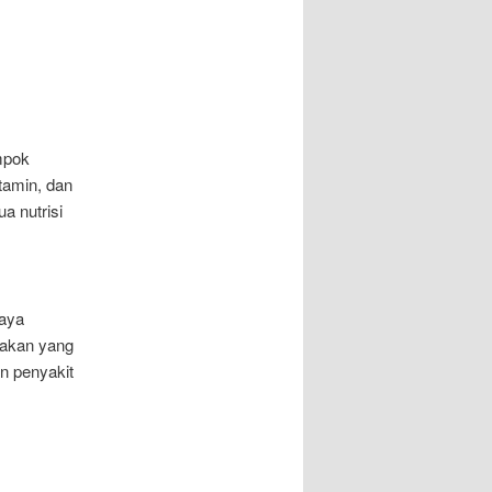
mpok
tamin, dan
 nutrisi
iaya
makan yang
n penyakit