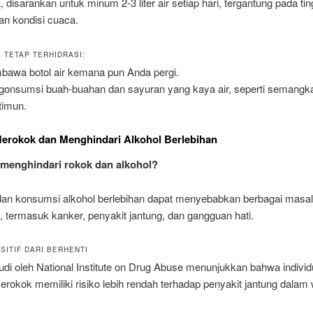
isarankan untuk minum 2-3 liter air setiap hari, tergantung pada tin
dan kondisi cuaca.
 TETAP TERHIDRASI:
awa botol air kemana pun Anda pergi.
onsumsi buah-buahan dan sayuran yang kaya air, seperti semangk
timun.
Merokok dan Menghindari Alkohol Berlebihan
menghindari rokok dan alkohol?
an konsumsi alkohol berlebihan dapat menyebabkan berbagai masa
 termasuk kanker, penyakit jantung, dan gangguan hati.
SITIF DARI BERHENTI
di oleh National Institute on Drug Abuse menunjukkan bahwa indivi
erokok memiliki risiko lebih rendah terhadap penyakit jantung dalam