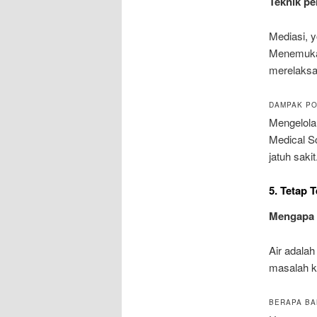
Teknik pe
Mediasi, 
Menemukan 
merelaksas
DAMPAK PO
Mengelola
Medical Sc
jatuh sakit
5. Tetap T
Mengapa 
Air adala
masalah ke
BERAPA BA