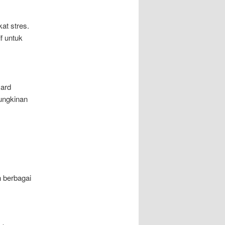
at stres.
f untuk
vard
mungkinan
 berbagai