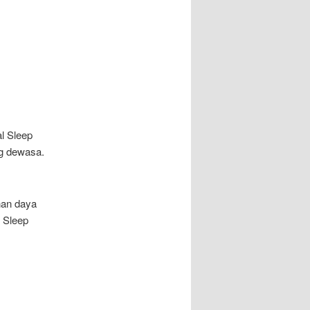
al Sleep
ng dewasa.
nan daya
i Sleep