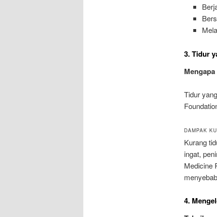
Berj
Ber
Mel
3. Tidur 
Mengapa 
Tidur yang
Foundatio
DAMPAK KU
Kurang ti
ingat, pen
Medicine 
menyebabk
4. Mengel