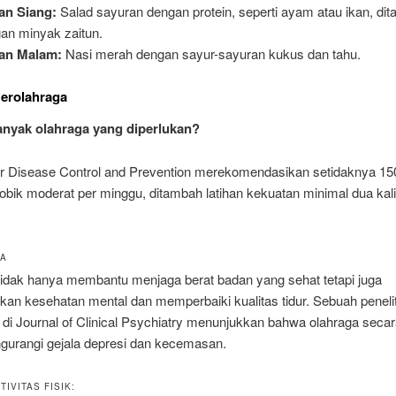
an Siang:
Salad sayuran dengan protein, seperti ayam atau ikan, di
an minyak zaitun.
an Malam:
Nasi merah dengan sayur-sayuran kukus dan tahu.
Berolahraga
nyak olahraga yang diperlukan?
or Disease Control and Prevention merekomendasikan setidaknya 15
robik moderat per minggu, ditambah latihan kekuatan minimal dua kali
YA
tidak hanya membantu menjaga berat badan yang sehat tetapi juga
kan kesehatan mental dan memperbaiki kualitas tidur. Sebuah peneli
n di Journal of Clinical Psychiatry menunjukkan bahwa olahraga secar
gurangi gejala depresi dan kecemasan.
IVITAS FISIK: