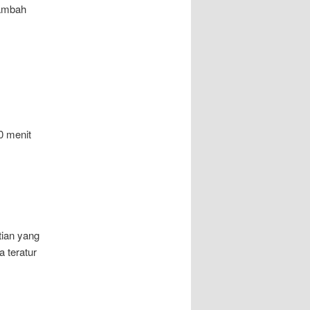
tambah
0 menit
tian yang
a teratur