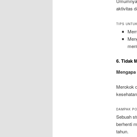
Umumnya, d
aktivitas 
TIPS UNTUK
Memb
Meng
men
6. Tidak 
Mengapa 
Merokok d
kesehatan,
DAMPAK PO
Sebuah stu
berhenti m
tahun.