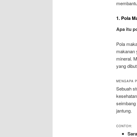
membantu 
1. Pola 
Apa itu 
Pola mak
makanan ya
mineral. 
yang dibu
MENGAPA P
Sebuah stu
kesehatan
seimbang 
jantung.
CONTOH:
Sar