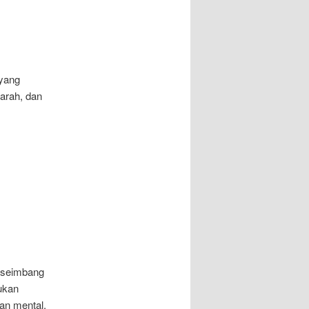
 yang
arah, dan
h seimbang
ukan
an mental.