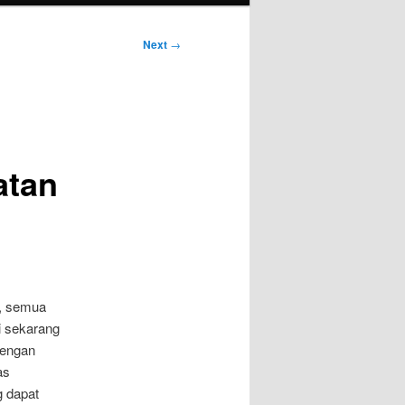
Next
→
atan
k, semua
i sekarang
dengan
as
g dapat