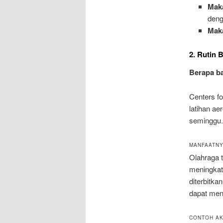
Mak
deng
Mak
2. Rutin 
Berapa ba
Centers f
latihan ae
seminggu.
MANFAATN
Olahraga 
meningkat
diterbitka
dapat men
CONTOH AKT