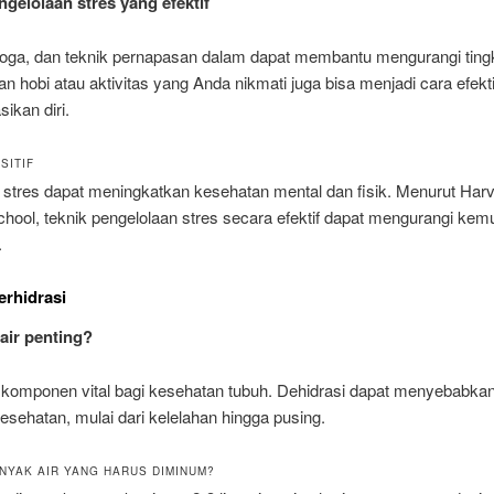
ngelolaan stres yang efektif
yoga, dan teknik pernapasan dalam dapat membantu mengurangi tingk
hobi atau aktivitas yang Anda nikmati juga bisa menjadi cara efekti
ikan diri.
SITIF
 stres dapat meningkatkan kesehatan mental dan fisik. Menurut Har
hool, teknik pengelolaan stres secara efektif dapat mengurangi ke
.
erhidrasi
air penting?
h komponen vital bagi kesehatan tubuh. Dehidrasi dapat menyebabkan
sehatan, mulai dari kelelahan hingga pusing.
NYAK AIR YANG HARUS DIMINUM?