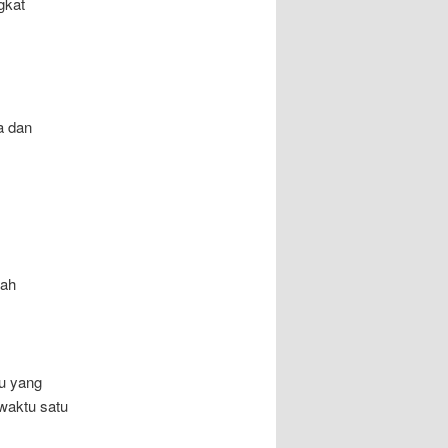
gkat
a dan
lah
du yang
 waktu satu