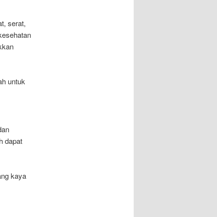
, serat,
kesehatan
kkan
ah untuk
dan
h dapat
ang kaya