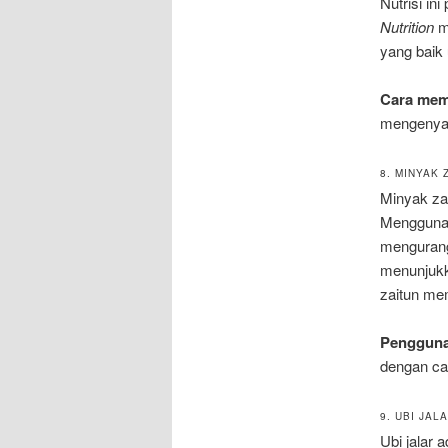
Nutrisi in
Nutrition
me
yang baik 
Cara me
mengenya
8. MINYAK 
Minyak za
Menggunak
mengurang
menunjukk
zaitun mem
Penggun
dengan ca
9. UBI JAL
Ubi jalar 