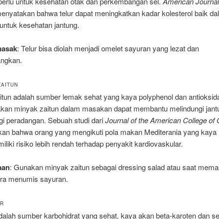
i perlu untuk kesehatan otak dan perkembangan sel.
American Journal 
nyatakan bahwa telur dapat meningkatkan kadar kolesterol baik da
untuk kesehatan jantung.
masak
: Telur bisa diolah menjadi omelet sayuran yang lezat dan
ngkan.
ZAITUN
itun adalah sumber lemak sehat yang kaya polyphenol dan antioksid
an minyak zaitun dalam masakan dapat membantu melindungi jant
i peradangan. Sebuah studi dari
Journal of the American College of 
an bahwa orang yang mengikuti pola makan Mediterania yang kaya
iliki risiko lebih rendah terhadap penyakit kardiovaskular.
aan
: Gunakan minyak zaitun sebagai dressing salad atau saat mem
ra menumis sayuran.
AR
adalah sumber karbohidrat yang sehat, kaya akan beta-karoten dan ser