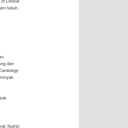
of Clinical
lam tubuh,
an.
ung dan
Cardiology
 minyak
asak
at. Nutrisi