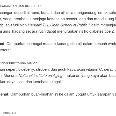
KACANGAN DAN BIJI-BIJIAN
angan seperti almond, kenari, dan biji chia mengandung lemak sehat
in, yang membantu menjaga kesehatan pencernaan dan mendukung 
ebuah studi oleh
Harvard T.H. Chan School of Public Health
menunju
umsi kacang secara rutin dapat menurunkan risiko diabetes tipe 2.
hat
: Campurkan berbagai macam kacang dan biji dalam sebuah wad
rserat.
UAHAN BERWARNA CERAH
n seperti blueberry, stroberi, dan jeruk kaya akan vitamin C, serat, 
an. Menurut
National Institute on Aging
, makanan yang kaya akan bua
an daya ingat dan kesehatan kognitif.
sehat
: Campurkan buah-buahan ini ke dalam yogurt untuk sarapan y
 PROBIOTIK