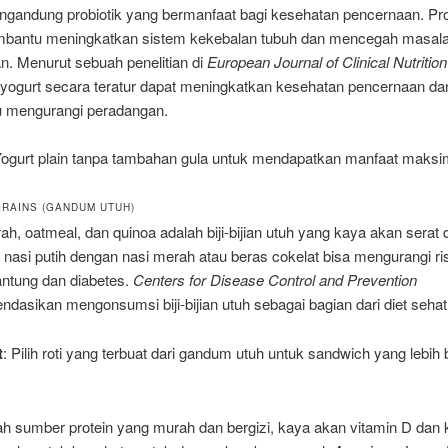
ngandung probiotik yang bermanfaat bagi kesehatan pencernaan. Pro
bantu meningkatkan sistem kekebalan tubuh dan mencegah masal
n. Menurut sebuah penelitian di
European Journal of Clinical Nutrition
yogurt secara teratur dapat meningkatkan kesehatan pencernaan da
 mengurangi peradangan.
Yogurt plain tanpa tambahan gula untuk mendapatkan manfaat maksi
GRAINS (GANDUM UTUH)
h, oatmeal, dan quinoa adalah biji-bijian utuh yang kaya akan serat d
nasi putih dengan nasi merah atau beras cokelat bisa mengurangi ri
antung dan diabetes.
Centers for Disease Control and Prevention
asikan mengonsumsi biji-bijian utuh sebagai bagian dari diet sehat
t
: Pilih roti yang terbuat dari gandum utuh untuk sandwich yang lebih b
ah sumber protein yang murah dan bergizi, kaya akan vitamin D dan k