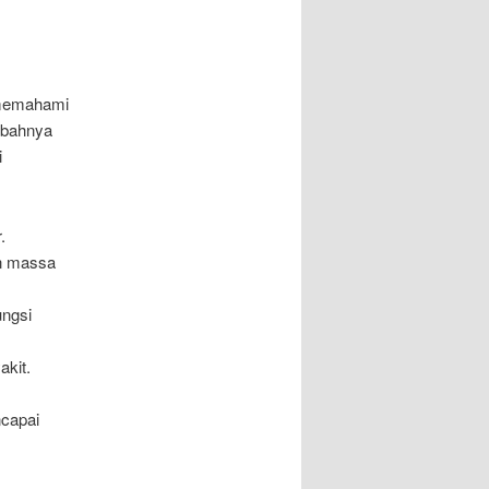
 memahami
ambahnya
i
.
an massa
ungsi
akit.
capai