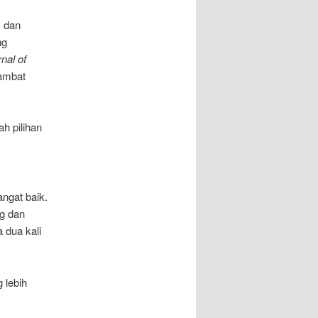
, dan
ng
nal of
ambat
h pilihan
angat baik.
g dan
 dua kali
 lebih