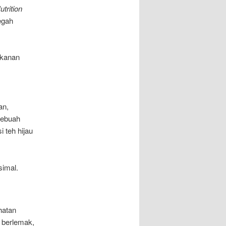
utrition
egah
akanan
an,
sebuah
 teh hijau
simal.
hatan
n berlemak,