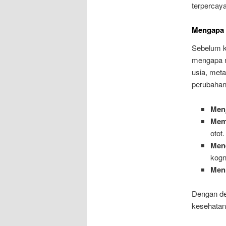
terpercaya
Mengapa N
Sebelum k
mengapa nu
usia, met
perubahan
Men
Mem
otot.
Men
kogni
Men
Dengan de
kesehatan