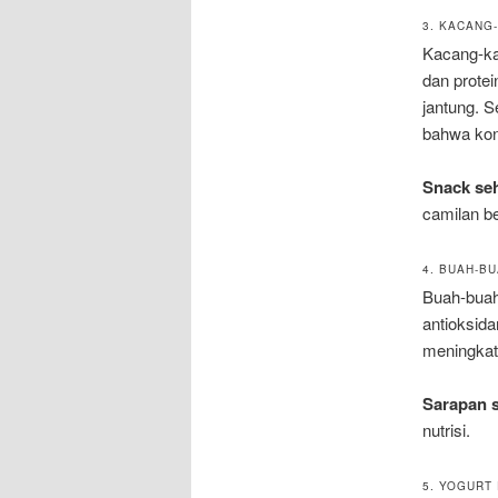
3. KACANG-
Kacang-kac
dan prote
jantung. S
bahwa kons
Snack se
camilan be
4. BUAH-B
Buah-buaha
antioksid
meningkatk
Sarapan 
nutrisi.
5. YOGURT