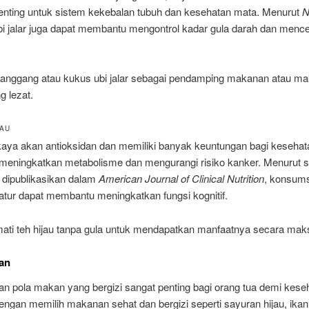
penting untuk sistem kekebalan tubuh dan kesehatan mata. Menurut
N
ubi jalar juga dapat membantu mengontrol kadar gula darah dan menc
Panggang atau kukus ubi jalar sebagai pendamping makanan atau m
g lezat.
JAU
 kaya akan antioksidan dan memiliki banyak keuntungan bagi kesehat
meningkatkan metabolisme dan mengurangi risiko kanker. Menurut 
 dipublikasikan dalam
American Journal of Clinical Nutrition
, konsumsi
atur dapat membantu meningkatkan fungsi kognitif.
mati teh hijau tanpa gula untuk mendapatkan manfaatnya secara mak
an
n pola makan yang bergizi sangat penting bagi orang tua demi kese
engan memilih makanan sehat dan bergizi seperti sayuran hijau, ika