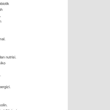
biotik
ah
,
n
mal.
an nutrisi.
siko
.
ergizi.
olin.