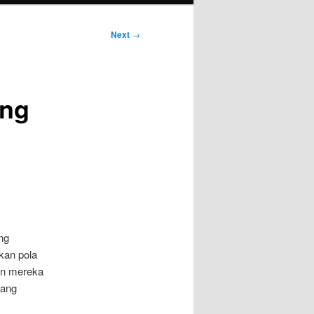
Next
→
ang
ng
kan pola
an mereka
yang