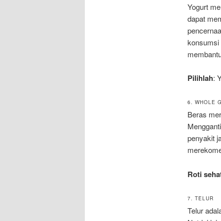
Yogurt me
dapat mem
pencernaa
konsumsi 
membantu
Pilihlah
: 
6. WHOLE 
Beras mera
Mengganti 
penyakit j
merekomend
Roti seha
7. TELUR
Telur adal