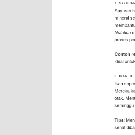
1. SAYURA
Sayuran hi
mineral s
membantu 
Nutrition
m
proses pe
Contoh r
ideal unt
2. IKAN B
Ikan seper
Mereka ka
otak. Men
seminggu 
Tips
: Men
sehat dib