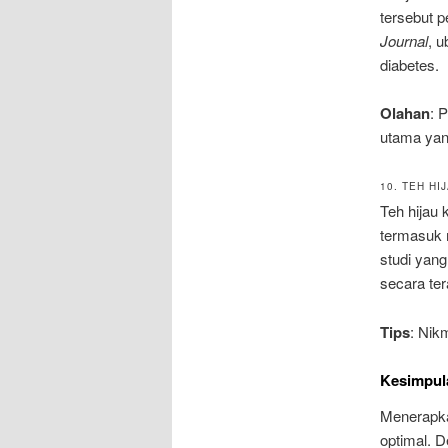
tersebut 
Journal
, 
diabetes.
Olahan
: 
utama yan
10. TEH HI
Teh hijau
termasuk 
studi yang
secara ter
Tips
: Nik
Kesimpul
Menerapka
optimal. D