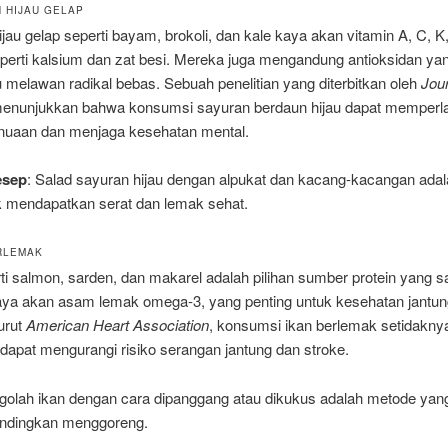
N HIJAU GELAP
jau gelap seperti bayam, brokoli, dan kale kaya akan vitamin A, C, K
eperti kalsium dan zat besi. Mereka juga mengandung antioksidan ya
melawan radikal bebas. Sebuah penelitian yang diterbitkan oleh
Jour
enunjukkan bahwa konsumsi sayuran berdaun hijau dapat memperl
nuaan dan menjaga kesehatan mental.
esep
: Salad sayuran hijau dengan alpukat dan kacang-kacangan adala
uk mendapatkan serat dan lemak sehat.
ERLEMAK
ti salmon, sarden, dan makarel adalah pilihan sumber protein yang s
ya akan asam lemak omega-3, yang penting untuk kesehatan jantun
urut
American Heart Association
, konsumsi ikan berlemak setidaknya
dapat mengurangi risiko serangan jantung dan stroke.
golah ikan dengan cara dipanggang atau dikukus adalah metode yang
andingkan menggoreng.