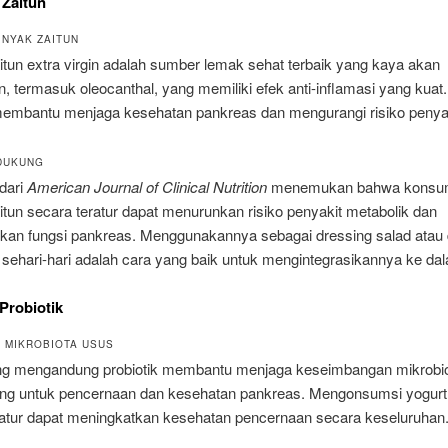
 Zaitun
INYAK ZAITUN
tun extra virgin adalah sumber lemak sehat terbaik yang kaya akan
n, termasuk oleocanthal, yang memiliki efek anti-inflamasi yang kuat
 membantu menjaga kesehatan pankreas dan mengurangi risiko penyak
DUKUNG
 dari
American Journal of Clinical Nutrition
menemukan bahwa konsu
tun secara teratur dapat menurunkan risiko penyakit metabolik dan
kan fungsi pankreas. Menggunakannya sebagai dressing salad atau
ehari-hari adalah cara yang baik untuk mengintegrasikannya ke dal
 Probiotik
 MIKROBIOTA USUS
ng mengandung probiotik membantu menjaga keseimbangan mikrobio
ing untuk pencernaan dan kesehatan pankreas. Mengonsumsi yogurt 
ratur dapat meningkatkan kesehatan pencernaan secara keseluruhan