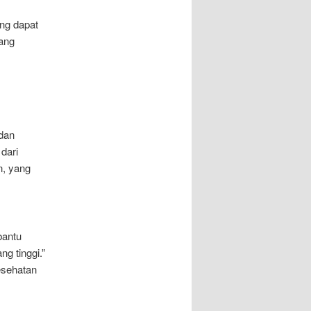
ng dapat
ang
 dan
dari
, yang
bantu
ng tinggi.”
esehatan