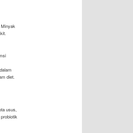
. Minyak
it.
msi
 dalam
am diet.
ta usus,
probiotik
.