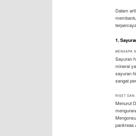
Dalam arti
membantu 
terpercaya
1. Sayura
MENGAPA S
Sayuran hi
mineral ya
sayuran h
sangat pen
RISET DAN 
Menurut D
mengurangi
Mengonsum
pankreas 