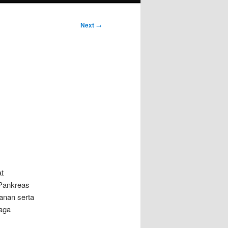
Next
→
t
 Pankreas
nan serta
jaga