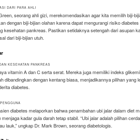
SI DARI PARA AHLI
Green, seorang ahli gizi, merekomendasikan agar kita memilih biji-bij
an dengan biji-bijian olahan karena dapat mengurangi risiko diabetes
 kesehatan pankreas. Pastikan setidaknya setengah dari asupan ka
l dari biji-bijian utuh.
ar
 DAN KESEHATAN PANKREAS
kaya vitamin A dan C serta serat. Mereka juga memiliki indeks glikem
ah dibandingkan dengan kentang biasa, menjadikannya pilihan yang le
erita diabetes.
 PENGGUNA
sien diabetes melaporkan bahwa penambahan ubi jalar dalam diet 
enjaga kadar gula darah tetap stabil. “Ubi jalar adalah pilihan cerd
au lauk,” ungkap Dr. Mark Brown, seorang diabetologis.