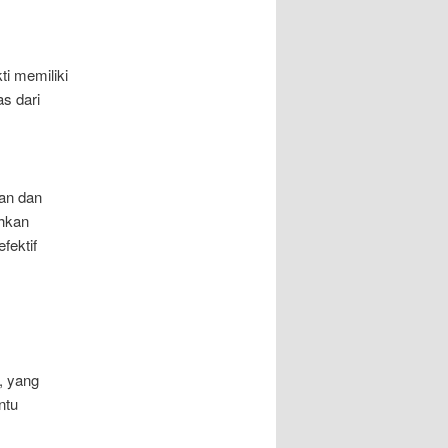
ti memiliki
as dari
an dan
ahkan
fektif
t, yang
ntu