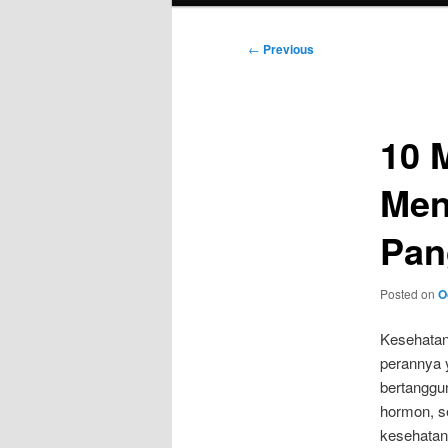
Post
←
Previous
navigation
10 
Men
Pan
Posted on
O
Kesehatan
perannya 
bertanggu
hormon, se
kesehatan