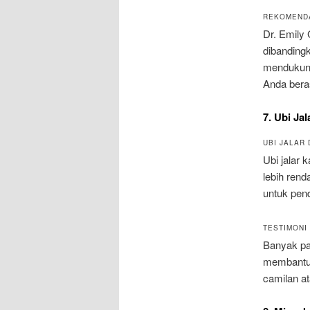
REKOMENDA
Dr. Emily 
dibandingk
mendukung
Anda berasa
7. Ubi Jal
UBI JALAR
Ubi jalar 
lebih rend
untuk pend
TESTIMONI
Banyak pa
membantu m
camilan at