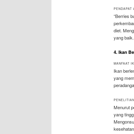
PENDAPAT 
“Berries b
perkembang
diet. Meng
yang baik.
4. Ikan B
MANFAAT I
Ikan berl
yang memil
peradanga
PENELITIA
Menurut pe
yang tingg
Mengonsum
kesehatan