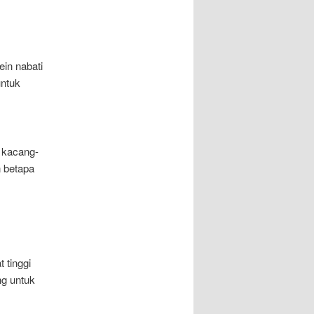
in nabati
untuk
 kacang-
n betapa
 tinggi
ng untuk