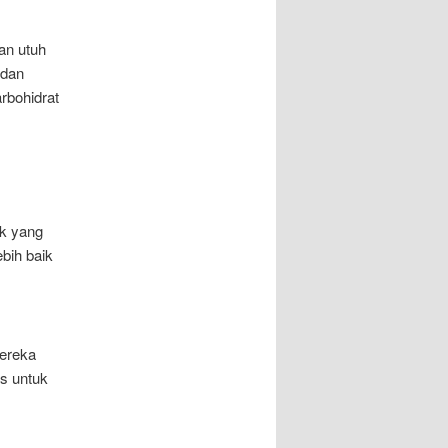
ian utuh
 dan
rbohidrat
ik yang
bih baik
mereka
as untuk