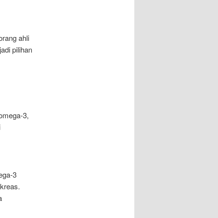
rang ahli
di pilihan
 omega-3,
i
ega-3
nkreas.
a