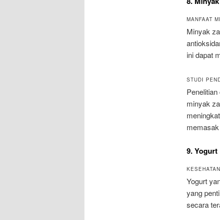
8. Minyak
MANFAAT M
Minyak zai
antioksida
ini dapat
STUDI PEN
Penelitian
minyak zai
meningkat
memasak s
9. Yogurt
KESEHATAN
Yogurt ya
yang pent
secara te