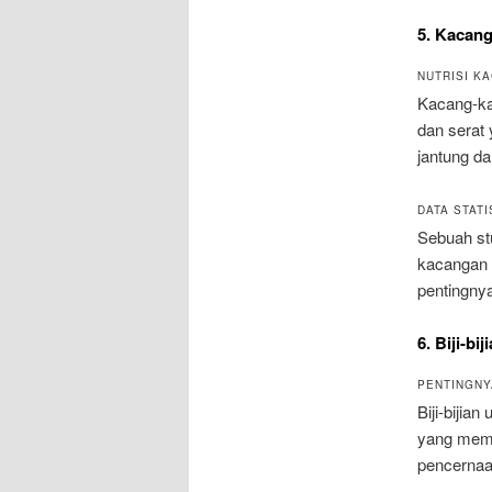
5. Kacan
NUTRISI K
Kacang-kac
dan serat
jantung d
DATA STATI
Sebuah st
kacangan d
pentingny
6. Biji-bi
PENTINGNYA
Biji-bijia
yang memba
pencernaa