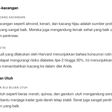
g-kacangan
ACANG-KACANGAN
angan seperti almond, kenari, dan kacang hijau adalah sumber prote
 yang sangat baik. Mereka juga mengandung lemak sehat yang baik 
an pankreas.
STIK
udi yang dilakukan oleh Harvard menunjukkan bahwa konsumsi rutin
apat mengurangi risiko diabetes tipe 2 hingga 30%. Ini menunjukka
a menambahkan kacang ke dalam diet Anda.
jian Utuh
 BIJI-BIJIAN UTUH
n utuh seperti beras merah, quinoa, dan gandum utuh mengandung serat
ntu menjaga kadar gula darah tetap stabil. Serat juga sangat penti
n yang baik.