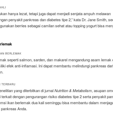
AHLI
ukan hanya lezat, tetapi juga dapat menjadi senjata ampuh melawan
an penyakit pankreas dan diabetes tipe 2,” kata Dr. Jane Smith, seo
gunakan berries sebagai camilan sehat atau topping yogurt bisa menja
erlemak
KAN BERLEMAK
emak seperti salmon, sarden, dan makarel mengandung asam lemak
iki efek anti-inflamasi. Ini dapat membantu melindungi pankreas dar
n.
N TERBARU
nelitian yang diterbitkan di jurnal
Nutrition & Metabolism
, asupan om
i terkait dengan pengurangan risiko diabetes tipe 2 serta penyakit pa
si ikan berlemak dua kali seminggu bisa membantu dalam menjag
 pankreas Anda.