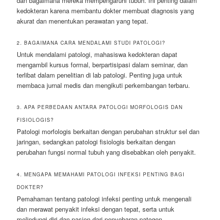
dan bagaimana mereka mempengaruhi tubuh. Ini penting dalam
kedokteran karena membantu dokter membuat diagnosis yang
akurat dan menentukan perawatan yang tepat.
2. BAGAIMANA CARA MENDALAMI STUDI PATOLOGI?
Untuk mendalami patologi, mahasiswa kedokteran dapat
mengambil kursus formal, berpartisipasi dalam seminar, dan
terlibat dalam penelitian di lab patologi. Penting juga untuk
membaca jurnal medis dan mengikuti perkembangan terbaru.
3. APA PERBEDAAN ANTARA PATOLOGI MORFOLOGIS DAN
FISIOLOGIS?
Patologi morfologis berkaitan dengan perubahan struktur sel dan
jaringan, sedangkan patologi fisiologis berkaitan dengan
perubahan fungsi normal tubuh yang disebabkan oleh penyakit.
4. MENGAPA MEMAHAMI PATOLOGI INFEKSI PENTING BAGI
DOKTER?
Pemahaman tentang patologi infeksi penting untuk mengenali
dan merawat penyakit infeksi dengan tepat, serta untuk
melindungi diri dan pasien dari penyebaran patogen.