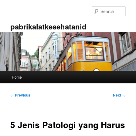
Skip
to
Sear
primary
content
pabrikalatkesehatanid
Main
Home
menu
Post
←
Previous
Next
→
navigation
5 Jenis Patologi yang Harus