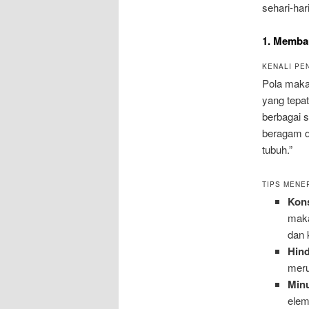
sehari-hari
1. Memba
KENALI PE
Pola makan
yang tepa
berbagai 
beragam d
tubuh.”
TIPS MENE
Kon
maka
dan 
Hin
meru
Min
elem