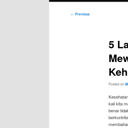
Post
←
Previous
navigation
5 L
Mew
Keh
Posted on
M
Kesehatan 
kali kita 
benar tida
berkontrib
membahas 