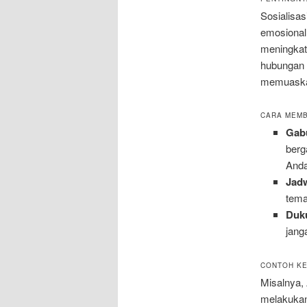
Sosialisas
emosional
meningkat
hubungan 
memuask
CARA MEM
Gab
berg
Anda
Jad
tema
Duk
jang
CONTOH KE
Misalnya,
melakukan