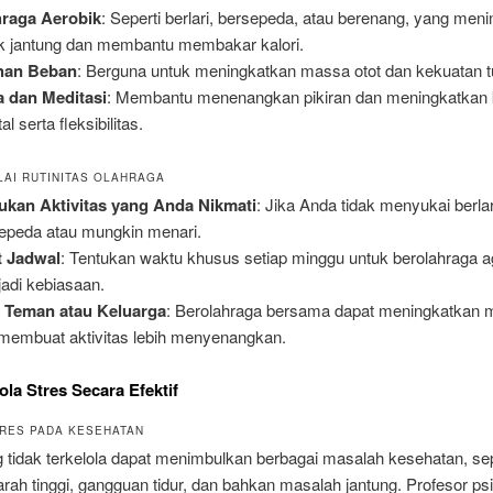
hraga Aerobik
: Seperti berlari, bersepeda, atau berenang, yang men
k jantung dan membantu membakar kalori.
ihan Beban
: Berguna untuk meningkatkan massa otot dan kekuatan t
 dan Meditasi
: Membantu menenangkan pikiran dan meningkatkan
l serta fleksibilitas.
LAI RUTINITAS OLAHRAGA
kan Aktivitas yang Anda Nikmati
: Jika Anda tidak menyukai berlar
epeda atau mungkin menari.
t Jadwal
: Tentukan waktu khusus setiap minggu untuk berolahraga a
adi kebiasaan.
 Teman atau Keluarga
: Berolahraga bersama dapat meningkatkan m
membuat aktivitas lebih menyenangkan.
ola Stres Secara Efektif
RES PADA KESEHATAN
 tidak terkelola dapat menimbulkan berbagai masalah kesehatan, sep
rah tinggi, gangguan tidur, dan bahkan masalah jantung. Profesor psik