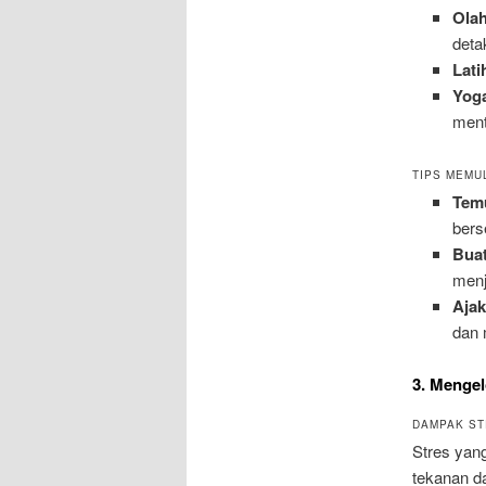
Ola
deta
Lat
Yoga
menta
TIPS MEMU
Temu
bers
Bua
menj
Ajak
dan 
3. Mengel
DAMPAK ST
Stres yang
tekanan da