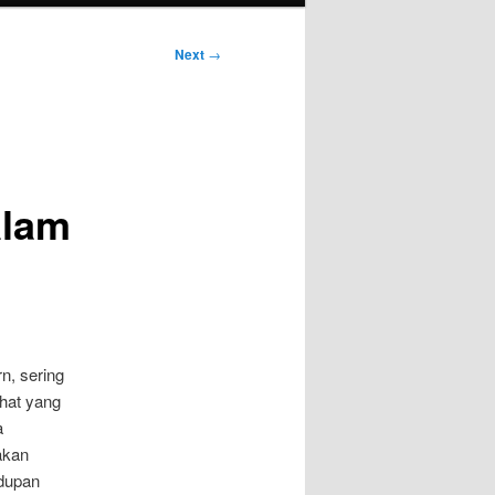
Next
→
alam
n, sering
ehat yang
a
 akan
idupan