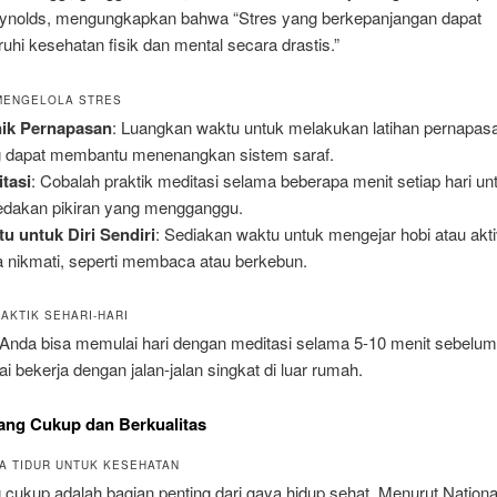
olds, mengungkapkan bahwa “Stres yang berkepanjangan dapat
i kesehatan fisik dan mental secara drastis.”
MENGELOLA STRES
nik Pernapasan
: Luangkan waktu untuk melakukan latihan pernapas
 dapat membantu menenangkan sistem saraf.
tasi
: Cobalah praktik meditasi selama beberapa menit setiap hari un
dakan pikiran yang mengganggu.
u untuk Diri Sendiri
: Sediakan waktu untuk mengejar hobi atau akti
 nikmati, seperti membaca atau berkebun.
AKTIK SEHARI-HARI
 Anda bisa memulai hari dengan meditasi selama 5-10 menit sebelum
ai bekerja dengan jalan-jalan singkat di luar rumah.
yang Cukup dan Berkualitas
A TIDUR UNTUK KESEHATAN
 cukup adalah bagian penting dari gaya hidup sehat. Menurut Nationa