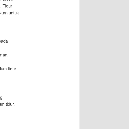
. Tidur
pkan untuk
pada
aman,
lum tidur
ng
m tidur.