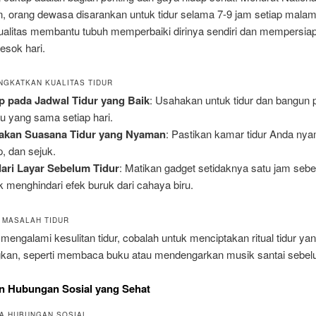
, orang dewasa disarankan untuk tidur selama 7-9 jam setiap malam
ualitas membantu tubuh memperbaiki dirinya sendiri dan mempersia
esok hari.
NGKATKAN KUALITAS TIDUR
p pada Jadwal Tidur yang Baik
: Usahakan untuk tidur dan bangun 
u yang sama setiap hari.
takan Suasana Tidur yang Nyaman
: Pastikan kamar tidur Anda ny
p, dan sejuk.
ari Layar Sebelum Tidur
: Matikan gadget setidaknya satu jam sebe
k menghindari efek buruk dari cahaya biru.
 MASALAH TIDUR
mengalami kesulitan tidur, cobalah untuk menciptakan ritual tidur ya
an, seperti membaca buku atau mendengarkan musik santai sebelu
in Hubungan Sosial yang Sehat
A HUBUNGAN SOSIAL