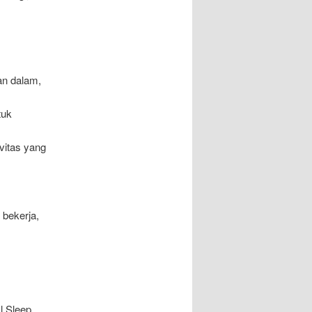
an dalam,
tuk
vitas yang
 bekerja,
l Sleep