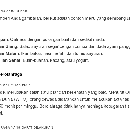
NU SEHARI-HARI
beri Anda gambaran, berikut adalah contoh menu yang seimbang u
apan
: Oatmeal dengan potongan buah dan sedikit madu.
an Siang
: Salad sayuran segar dengan quinoa dan dada ayam pang
an Malam
: Ikan bakar, nasi merah, dan tumis sayuran.
ilan Sehat
: Buah-buahan, kacang, atau yogurt.
Berolahraga
 AKTIVITAS FISIK
fisik merupakan salah satu pilar dari kesehatan yang baik. Menurut O
 Dunia (WHO), orang dewasa disarankan untuk melakukan aktivitas f
0 menit per minggu. Berolahraga tidak hanya menjaga kebugaran fisik
l.
HRAGA YANG DAPAT DILAKUKAN