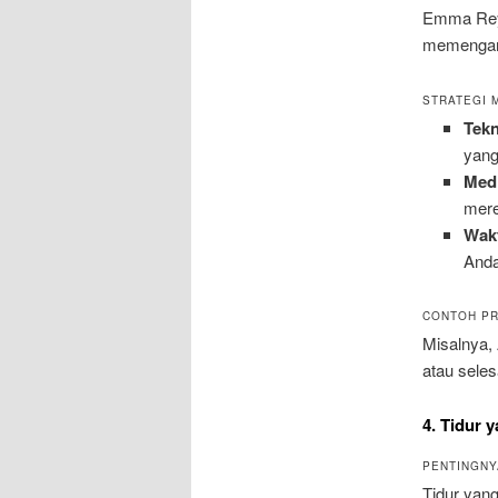
Emma Reyn
memengaruh
STRATEGI 
Tek
yang
Medi
mere
Wakt
Anda
CONTOH PR
Misalnya,
atau seles
4. Tidur 
PENTINGNY
Tidur yang