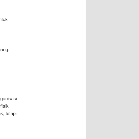
ntuk
gang.
rganisasi
isik
, tetapi