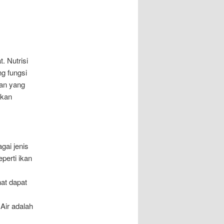
. Nutrisi
g fungsi
nan yang
hkan
gai jenis
perti ikan
hat dapat
 Air adalah