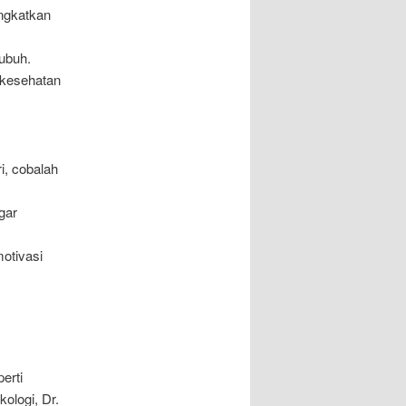
ingkatkan
ubuh.
 kesehatan
i, cobalah
gar
otivasi
erti
ologi, Dr.