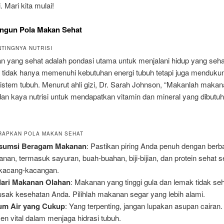
. Mari kita mulai!
ngun Pola Makan Sehat
NTINGNYA NUTRISI
 yang sehat adalah pondasi utama untuk menjalani hidup yang sehat
t tidak hanya memenuhi kebutuhan energi tubuh tetapi juga mendukun
sistem tubuh. Menurut ahli gizi, Dr. Sarah Johnson, “Makanlah maka
an kaya nutrisi untuk mendapatkan vitamin dan mineral yang dibutu
RAPKAN POLA MAKAN SEHAT
sumsi Beragam Makanan
: Pastikan piring Anda penuh dengan berba
nan, termasuk sayuran, buah-buahan, biji-bijian, dan protein sehat se
kacang-kacangan.
dari Makanan Olahan
: Makanan yang tinggi gula dan lemak tidak se
sak kesehatan Anda. Pilihlah makanan segar yang lebih alami.
um Air yang Cukup
: Yang terpenting, jangan lupakan asupan cairan.
en vital dalam menjaga hidrasi tubuh.