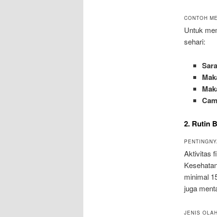
CONTOH ME
Untuk mem
sehari:
Sar
Mak
Mak
Cam
2. Rutin 
PENTINGNYA
Aktivitas 
Kesehatan
minimal 15
juga menta
JENIS OLA