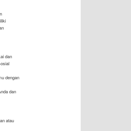
n
iki
an
kai dan
osial
emu dengan
Anda dan
an atau