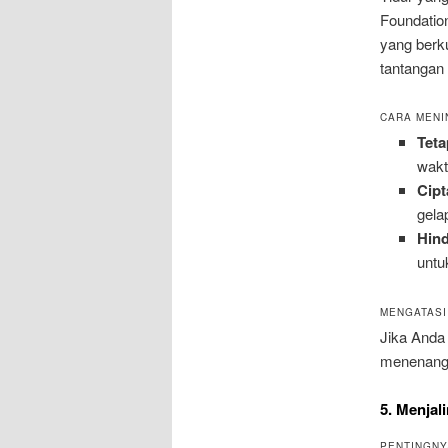
Foundation
yang berk
tantangan 
CARA MENI
Teta
wakt
Cip
gela
Hind
untu
MENGATASI
Jika Anda 
menenangk
5. Menjal
PENTINGNY