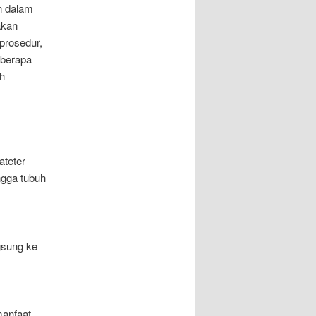
n dalam
akan
 prosedur,
eberapa
h
ateter
ngga tubuh
gsung ke
anfaat.