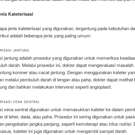
enis Kateterisasi
pa jenis kateterisasi yang digunakan, tergantung pada kebutuhan da
rikut adalah beberapa jenis yang paling umum:
ERISASI JANTUNG
asi jantung adalah prosedur yang digunakan untuk memeriksa keadaa
uh darah. Melalui prosedur ini, dokter dapat mengevaluasi masalah 
jantung koroner atau cacat jantung. Dengan menggunakan kateter ya
 melalui pembuluh darah di lengan atau paha, dokter dapat melihat 
ung dan bahkan melakukan intervensi seperti angioplasti.
ERISASI VENA SENTRAL
asi vena sentral digunakan untuk memasukkan kateter ke dalam pem
r di leher, dada, atau paha. Prosedur ini sering digunakan untuk pas
 pengobatan jangka panjang, seperti kemoterapi atau infus nutrisi.
kasus, kateter ini juga digunakan untuk mengambil sampel darah.