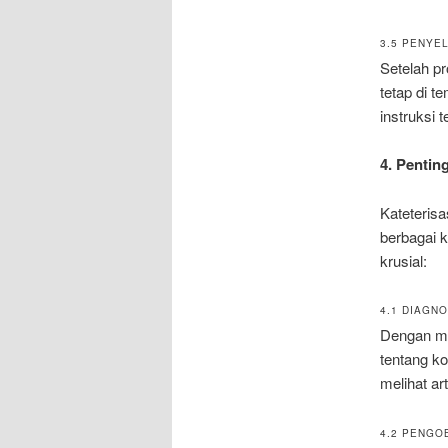
3.5 PENYE
Setelah pr
tetap di t
instruksi 
4. Pentin
Kateteris
berbagai k
krusial:
4.1 DIAGN
Dengan me
tentang ko
melihat a
4.2 PENGO