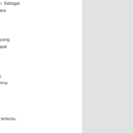
n. Sebagai
cara
 yang
apat
,
rima
tertentu,