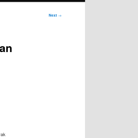
Next
→
san
yak