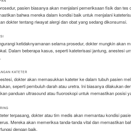
APAN
rosedur, pasien biasanya akan menjalani pemeriksaan fisik dan tes 
astikan bahwa mereka dalam kondisi baik untuk menjalani kateterisa
an dokter tentang riwayat alergi dan obat yang sedang dikonsumsi.
SI
gurangi ketidaknyamanan selama prosedur, dokter mungkin akan 
okal. Dalam beberapa kasus, seperti kateterisasi jantung, anestesi 
.
ANGAN KATETER
estesi, dokter akan memasukkan kateter ke dalam tubuh pasien mela
tukan, seperti pembuluh darah atau uretra. Ini biasanya dilakukan de
an panduan ultrasound atau fluoroskopi untuk memastikan posisi ya
ORING
teter terpasang, dokter atau tim medis akan memantau kondisi pasi
erus. Mereka akan memeriksa tanda-tanda vital dan memastikan b
rfungsi dengan baik.