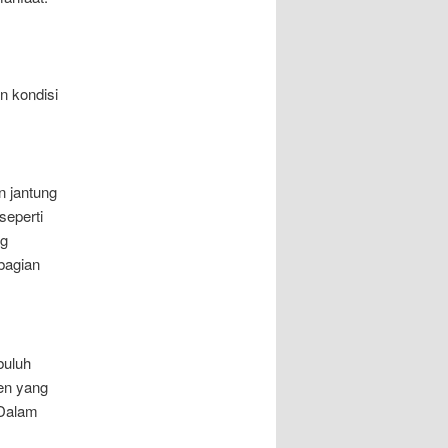
n kondisi
n jantung
seperti
ng
bagian
buluh
ien yang
 Dalam