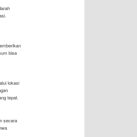
darah
si.
memberikan
umum bisa
lui lokasi
ngan
ng tepat.
en secara
ahwa