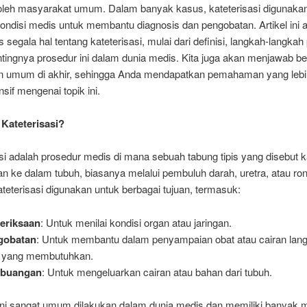
oleh masyarakat umum. Dalam banyak kasus, kateterisasi digunaka
ondisi medis untuk membantu diagnosis dan pengobatan. Artikel ini 
egala hal tentang kateterisasi, mulai dari definisi, langkah-langkah
ntingnya prosedur ini dalam dunia medis. Kita juga akan menjawab b
n umum di akhir, sehingga Anda mendapatkan pemahaman yang lebi
if mengenai topik ini.
 Kateterisasi?
si adalah prosedur medis di mana sebuah tabung tipis yang disebut k
n ke dalam tubuh, biasanya melalui pembuluh darah, uretra, atau ro
ateterisasi digunakan untuk berbagai tujuan, termasuk:
eriksaan
: Untuk menilai kondisi organ atau jaringan.
gobatan
: Untuk membantu dalam penyampaian obat atau cairan lan
 yang membutuhkan.
buangan
: Untuk mengeluarkan cairan atau bahan dari tubuh.
ini sangat umum dilakukan dalam dunia medis dan memiliki banyak m