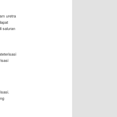
am uretra
dapat
i saluran
teterisasi
isasi
isasi.
ang