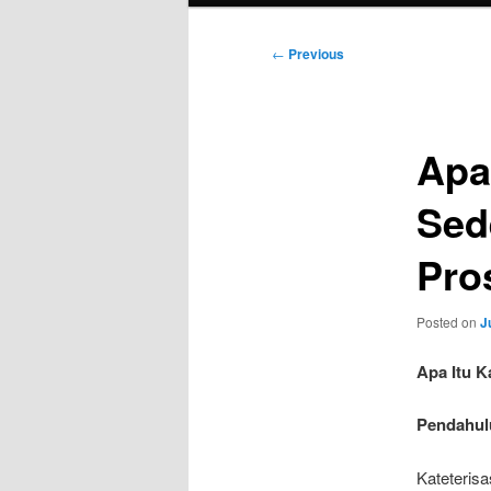
Post
←
Previous
navigation
Apa
Sed
Pro
Posted on
J
Apa Itu K
Pendahul
Kateterisa