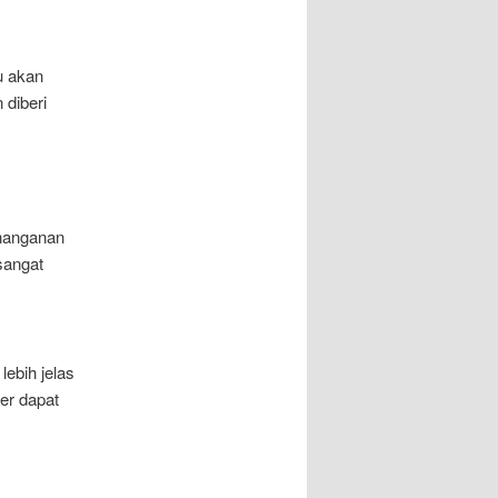
au akan
 diberi
enanganan
sangat
ebih jelas
ter dapat