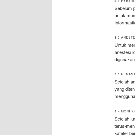
3.1 PERSI
Sebelum p
untuk mem
Informasik
3.2 ANESTE
Untuk men
anestesi l
digunakan
3.3 PEMAS
Setelah an
yang diten
menggunak
3.4 MONIT
Setelah ka
terus-men
kateter be