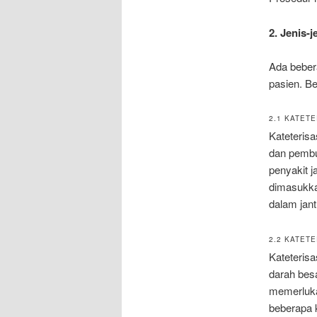
2. Jenis-j
Ada bebera
pasien. Be
2.1 KATET
Kateteris
dan pembul
penyakit 
dimasukkan
dalam jant
2.2 KATET
Kateteris
darah besa
memerlukan
beberapa 