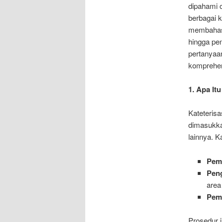
dipahami 
berbagai k
membahas s
hingga pe
pertanyaa
komprehens
1. Apa Itu
Kateterisa
dimasukka
lainnya. K
Pem
Pen
area
Pem
Prosedur 