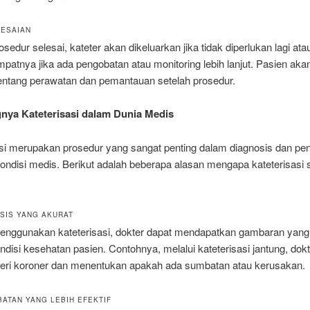
LESAIAN
osedur selesai, kateter akan dikeluarkan jika tidak diperlukan lagi at
empatnya jika ada pengobatan atau monitoring lebih lanjut. Pasien akan
tentang perawatan dan pemantauan setelah prosedur.
gnya Kateterisasi dalam Dunia Medis
asi merupakan prosedur yang sangat penting dalam diagnosis dan p
ondisi medis. Berikut adalah beberapa alasan mengapa kateterisasi 
OSIS YANG AKURAT
nggunakan kateterisasi, dokter dapat mendapatkan gambaran yang l
ndisi kesehatan pasien. Contohnya, melalui kateterisasi jantung, dok
rteri koroner dan menentukan apakah ada sumbatan atau kerusakan.
BATAN YANG LEBIH EFEKTIF