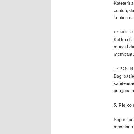
Kateteris
contoh, da
kontinu da
4.3 MENGU
Ketika dil
muncul dar
membantu 
4.4 PENIN
Bagi pasi
kateteris
pengobata
5. Risiko
Seperti pr
meskipun s