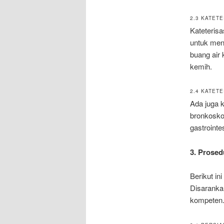
2.3 KATET
Kateterisa
untuk meng
buang air 
kemih.
2.4 KATETE
Ada juga k
bronkosko
gastrointe
3. Prosed
Berikut in
Disarankan
kompeten