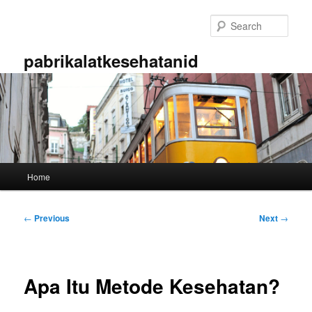
Skip
to
Sear
primary
content
pabrikalatkesehatanid
Main
Home
menu
Post
←
Previous
Next
→
navigation
Apa Itu Metode Kesehatan?