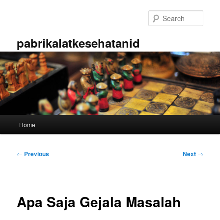
Skip
to
Sear
primary
content
pabrikalatkesehatanid
Main
Home
menu
Post
←
Previous
Next
→
navigation
Apa Saja Gejala Masalah