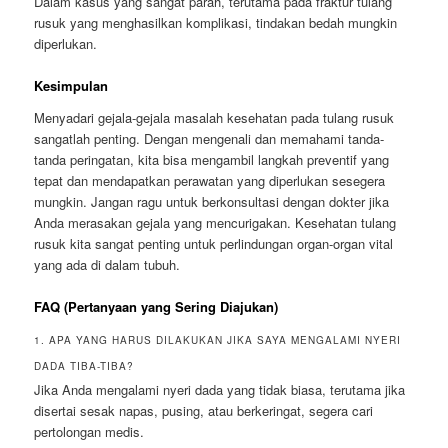
Dalam kasus yang sangat parah, terutama pada fraktur tulang
rusuk yang menghasilkan komplikasi, tindakan bedah mungkin
diperlukan.
Kesimpulan
Menyadari gejala-gejala masalah kesehatan pada tulang rusuk
sangatlah penting. Dengan mengenali dan memahami tanda-
tanda peringatan, kita bisa mengambil langkah preventif yang
tepat dan mendapatkan perawatan yang diperlukan sesegera
mungkin. Jangan ragu untuk berkonsultasi dengan dokter jika
Anda merasakan gejala yang mencurigakan. Kesehatan tulang
rusuk kita sangat penting untuk perlindungan organ-organ vital
yang ada di dalam tubuh.
FAQ (Pertanyaan yang Sering Diajukan)
1. APA YANG HARUS DILAKUKAN JIKA SAYA MENGALAMI NYERI
DADA TIBA-TIBA?
Jika Anda mengalami nyeri dada yang tidak biasa, terutama jika
disertai sesak napas, pusing, atau berkeringat, segera cari
pertolongan medis.