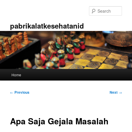
Skip
to
Sear
primary
content
pabrikalatkesehatanid
Main
Home
menu
Post
←
Previous
Next
→
navigation
Apa Saja Gejala Masalah