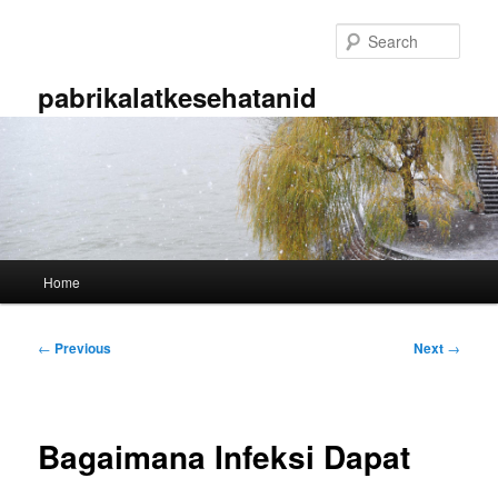
Skip
to
Sear
primary
content
pabrikalatkesehatanid
Main
Home
menu
Post
←
Previous
Next
→
navigation
Bagaimana Infeksi Dapat