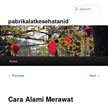
Skip
to
Sear
primary
content
pabrikalatkesehatanid
Main
Home
menu
Post
←
Previous
Next
→
navigation
Cara Alami Merawat