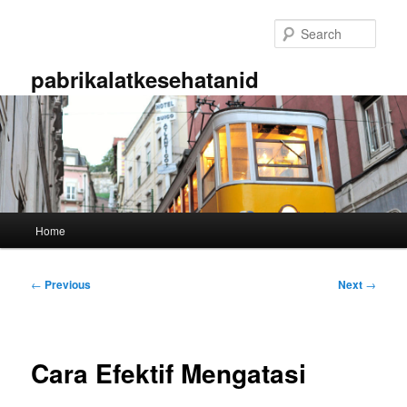
Skip
to
Sear
primary
content
pabrikalatkesehatanid
Main
Home
menu
Post
←
Previous
Next
→
navigation
Cara Efektif Mengatasi