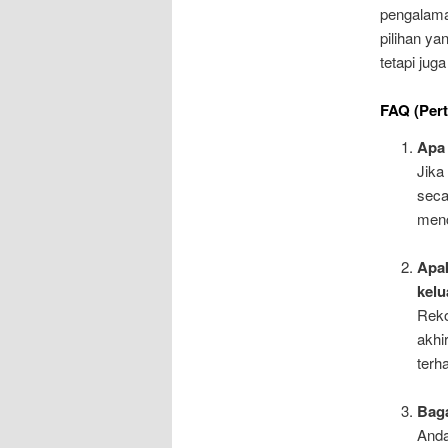
pengalaman
pilihan ya
tetapi ju
FAQ (Pert
Apa 
Jika
seca
menc
Apak
kel
Reko
akhi
terh
Baga
Anda