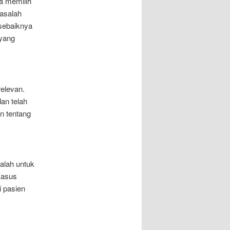
a memilih
masalah
 sebaiknya
 yang
relevan.
an telah
n tentang
alah untuk
kasus
i pasien