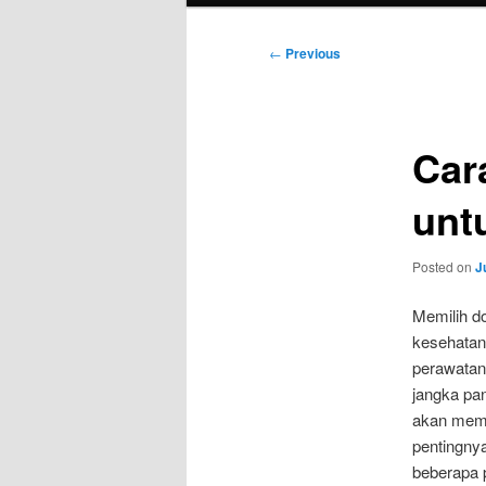
Post
←
Previous
navigation
Car
unt
Posted on
J
Memilih do
kesehatan
perawatan
jangka pan
akan memb
pentingny
beberapa 