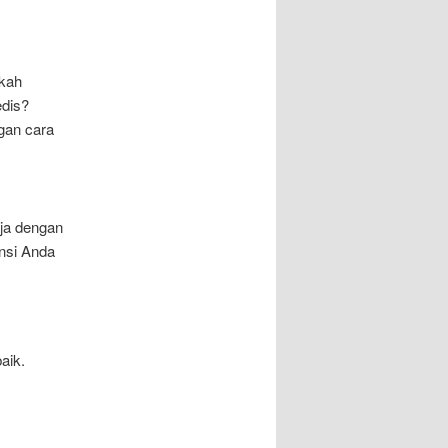
akah
dis?
gan cara
rja dengan
nsi Anda
aik.