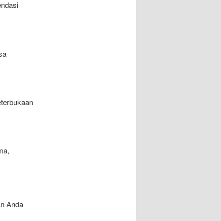
endasi
sa
eterbukaan
ma,
an Anda