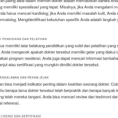
kah paling awal dalam memilih dokter adalah memastikan bahwa And
g memiliki spesialisasi yang tepat. Misalnya, jika Anda mengalami 
nda harus mencari kardiolog; jika Anda memiliki masalah kulit, Anda
rmatolog. Mengidentifikasi kebutuhan spesifik Anda adalah langkah
SI PENDIDIKAN DAN PELATIHAN
us memiliki latar belakang pendidikan yang solid dan pelatihan yang 
 Anda mengecek apakah dokter tersebut memiliki gelar yang diakui d
ikan program residensi. Anda juga dapat mencari informasi tambaha
anjut atau sertifikasi yang mungkin dimiliki dokter tersebut.
 PENGALAMAN DAN REKAM JEJAK
 bisa menjadi indikator penting dalam keahlian seorang dokter. Cob
hu berapa lama dokter tersebut telah berpraktik dan berapa banyak 
ng telah mereka tangani. Anda bisa mencari review dan testimoni dar
i referensi.
 LISENSI DAN SERTIFIKASI