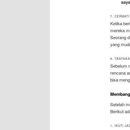
say
7. CERMAT
Ketika ber
mereka me
Seorang d
yang muda
8. TANYAK
Sebelum me
rencana a
bisa meng
Membangu
Setelah m
Berikut a
1. IKUTI 