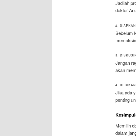
Jadilah p
dokter An
2. SIAPKA
Sebelum k
memaksima
3. DISKUS
Jangan ra
akan memp
4. BERIKA
Jika ada 
penting u
Kesimpul
Memilih d
dalam jan