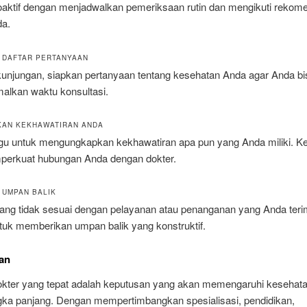
roaktif dengan menjadwalkan pemeriksaan rutin dan mengikuti rekom
da.
N DAFTAR PERTANYAAN
unjungan, siapkan pertanyaan tentang kesehatan Anda agar Anda bi
lkan waktu konsultasi.
IKAN KEKHAWATIRAN ANDA
gu untuk mengungkapkan kekhawatiran apa pun yang Anda miliki. K
erkuat hubungan Anda dengan dokter.
N UMPAN BALIK
yang tidak sesuai dengan pelayanan atau penanganan yang Anda teri
ntuk memberikan umpan balik yang konstruktif.
an
okter yang tepat adalah keputusan yang akan memengaruhi kesehat
gka panjang. Dengan mempertimbangkan spesialisasi, pendidikan,