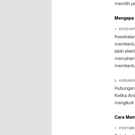
memilih p
Mengapa M
1. KESEHA
Kesehatan 
membantu 
lebih efek
memahami 
membantu 
2. HUBUNG
Hubungan 
Ketika An
mengikuti
Cara Memi
1. PERTIM