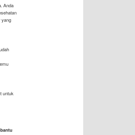
a. Anda
esehatan
r yang
mudah
temu
t untuk
mbantu