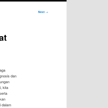
Next
→
at
jaga
gnosis dan
bungan
, kita
serta
ikan
i dalam