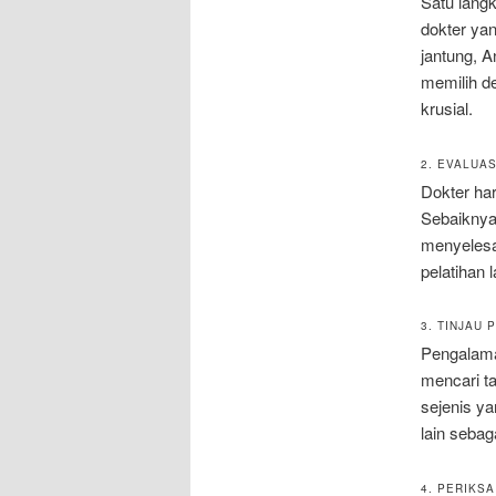
Satu lang
dokter yan
jantung, A
memilih de
krusial.
2. EVALUA
Dokter har
Sebaiknya
menyelesa
pelatihan l
3. TINJAU
Pengalaman
mencari ta
sejenis ya
lain sebaga
4. PERIKSA