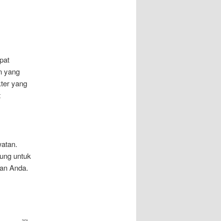
pat
n yang
kter yang
t
atan.
ung untuk
tan Anda.