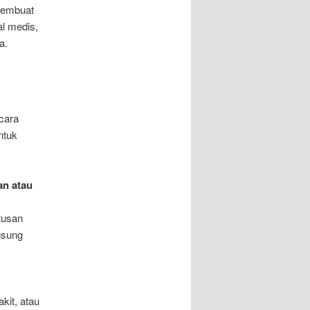
 membuat
al medis,
a.
icara
ntuk
an atau
tusan
gsung
kit, atau