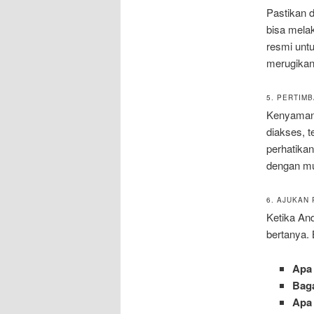
Pastikan d
bisa mela
resmi untu
merugikan
5. PERTIM
Kenyamanan
diakses, t
perhatika
dengan m
6. AJUKAN
Ketika An
bertanya.
Apa
Bag
Apa 