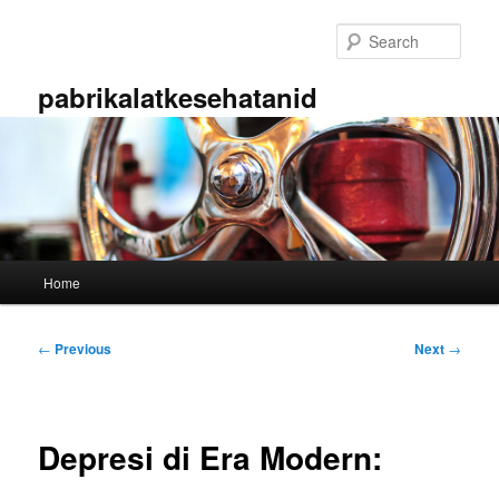
Skip
to
Sear
primary
content
pabrikalatkesehatanid
Main
Home
menu
Post
←
Previous
Next
→
navigation
Depresi di Era Modern: