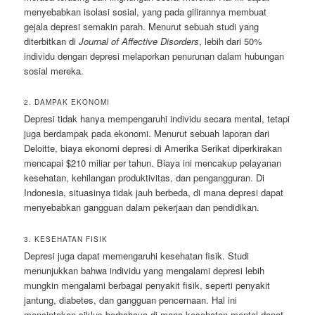
menyebabkan isolasi sosial, yang pada gilirannya membuat
gejala depresi semakin parah. Menurut sebuah studi yang
diterbitkan di
Journal of Affective Disorders
, lebih dari 50%
individu dengan depresi melaporkan penurunan dalam hubungan
sosial mereka.
2. DAMPAK EKONOMI
Depresi tidak hanya mempengaruhi individu secara mental, tetapi
juga berdampak pada ekonomi. Menurut sebuah laporan dari
Deloitte, biaya ekonomi depresi di Amerika Serikat diperkirakan
mencapai $210 miliar per tahun. Biaya ini mencakup pelayanan
kesehatan, kehilangan produktivitas, dan pengangguran. Di
Indonesia, situasinya tidak jauh berbeda, di mana depresi dapat
menyebabkan gangguan dalam pekerjaan dan pendidikan.
3. KESEHATAN FISIK
Depresi juga dapat memengaruhi kesehatan fisik. Studi
menunjukkan bahwa individu yang mengalami depresi lebih
mungkin mengalami berbagai penyakit fisik, seperti penyakit
jantung, diabetes, dan gangguan pencernaan. Hal ini
menciptakan siklus berbahaya di mana kesehatan mental dapat