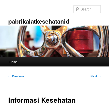
Skip
to
Sear
primary
content
pabrikalatkesehatanid
Main
Home
menu
Post
←
Previous
Next
→
navigation
Informasi Kesehatan