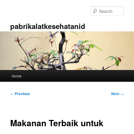
Skip
to
Sear
primary
content
pabrikalatkesehatanid
Main
Home
menu
Post
←
Previous
Next
→
navigation
Makanan Terbaik untuk