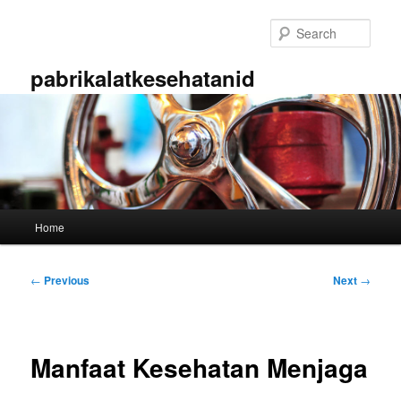
Skip
to
Sear
primary
content
pabrikalatkesehatanid
Main
Home
menu
Post
←
Previous
Next
→
navigation
Manfaat Kesehatan Menjaga