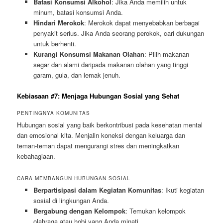
Batasi Konsumsi Alkohol
: Jika Anda memilih untuk
minum, batasi konsumsi Anda.
Hindari Merokok
: Merokok dapat menyebabkan berbagai
penyakit serius. Jika Anda seorang perokok, cari dukungan
untuk berhenti.
Kurangi Konsumsi Makanan Olahan
: Pilih makanan
segar dan alami daripada makanan olahan yang tinggi
garam, gula, dan lemak jenuh.
Kebiasaan #7: Menjaga Hubungan Sosial yang Sehat
PENTINGNYA KOMUNITAS
Hubungan sosial yang baik berkontribusi pada kesehatan mental
dan emosional kita. Menjalin koneksi dengan keluarga dan
teman-teman dapat mengurangi stres dan meningkatkan
kebahagiaan.
CARA MEMBANGUN HUBUNGAN SOSIAL
Berpartisipasi dalam Kegiatan Komunitas
: Ikuti kegiatan
sosial di lingkungan Anda.
Bergabung dengan Kelompok
: Temukan kelomp­ok
olahraga atau hobi yang Anda minati.