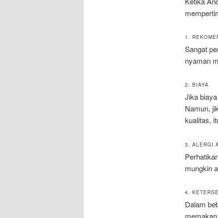
Ketika An
mempertim
1. REKOME
Sangat pe
nyaman me
2. BIAYA
Jika biaya
Namun, ji
kualitas, 
3. ALERGI 
Perhatikan
mungkin a
4. KETERS
Dalam bebe
memakan wa