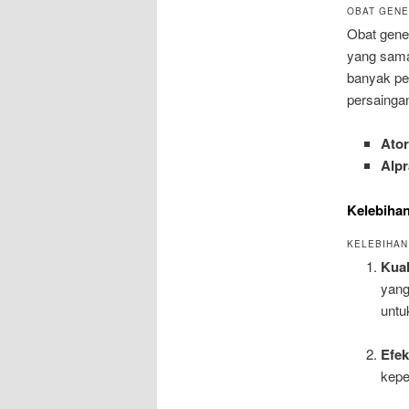
OBAT GENE
Obat gener
yang sama.
banyak pe
persainga
Ator
Alp
Kelebiha
KELEBIHAN
Kual
yang
untu
Efek
kepe