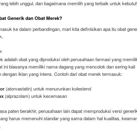
yang lebih unggul, dan bagaimana memilih yang terbaik untuk kebutu
bat Generik dan Obat Merek?
suk ke dalam perbandingan, mari kita definisikan apa itu obat gene
k.
EK
k adalah obat yang diproduksi oleh perusahaan farmasi yang memili
t ini biasanya memiliki nama dagang yang mencolok dan sering kali
 dengan iklan yang intens. Contoh dari obat merek termasuk:
tor
(atorvastatin) untuk menurunkan kolesterol
ax
(alprazolam) untuk kecemasan
sa paten berakhir, perusahaan lain dapat memproduksi versi generik
 yang harus memenuhi standar yang sama dalam hal kualitas, keama
.