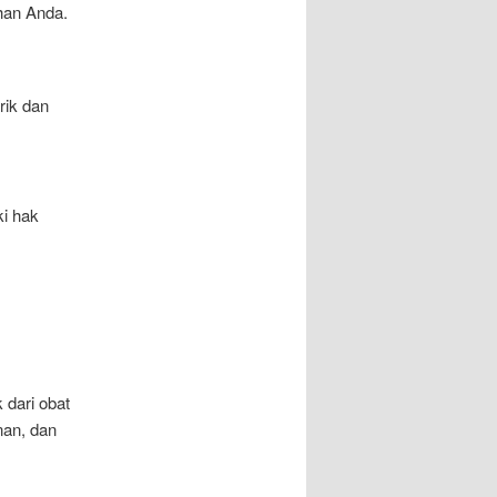
han Anda.
rik dan
ki hak
 dari obat
nan, dan