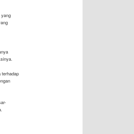
k yang
yang
anya
ksinya.
a terhadap
dengan
sar-
a.