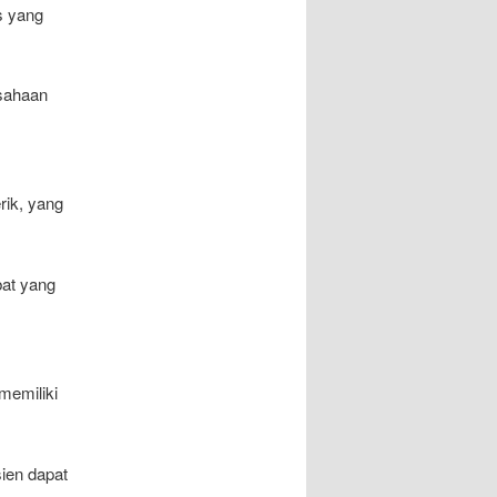
s yang
usahaan
rik, yang
bat yang
memiliki
sien dapat