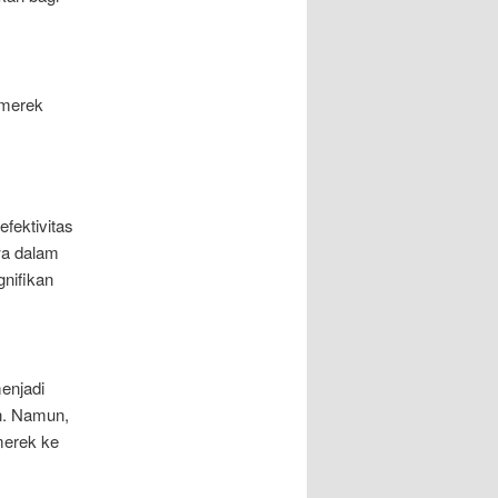
 merek
ektivitas
wa dalam
gnifikan
enjadi
an. Namun,
merek ke