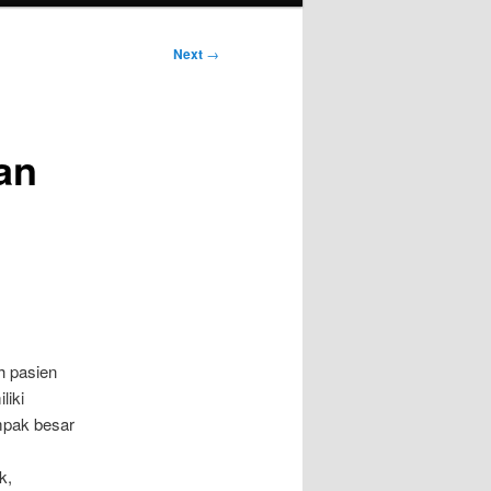
Next
→
an
h pasien
liki
mpak besar
k,