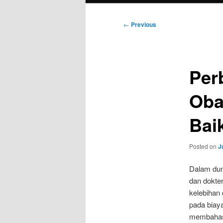
Post
←
Previous
navigation
Per
Oba
Bai
Posted on
J
Dalam duni
dan dokter
kelebihan
pada biaya
membahas 