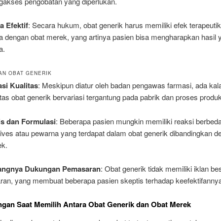
akses pengobatan yang diperlukan.
 Efektif
: Secara hukum, obat generik harus memiliki efek terapeuti
 dengan obat merek, yang artinya pasien bisa mengharapkan hasil 
a.
N OBAT GENERIK
asi Kualitas
: Meskipun diatur oleh badan pengawas farmasi, ada kal
itas obat generik bervariasi tergantung pada pabrik dan proses produ
s dan Formulasi
: Beberapa pasien mungkin memiliki reaksi berbed
tives atau pewarna yang terdapat dalam obat generik dibandingkan 
ek.
angnya Dukungan Pemasaran
: Obat generik tidak memiliki iklan be
ran, yang membuat beberapa pasien skeptis terhadap keefektifanny
ngan Saat Memilih Antara Obat Generik dan Obat Merek