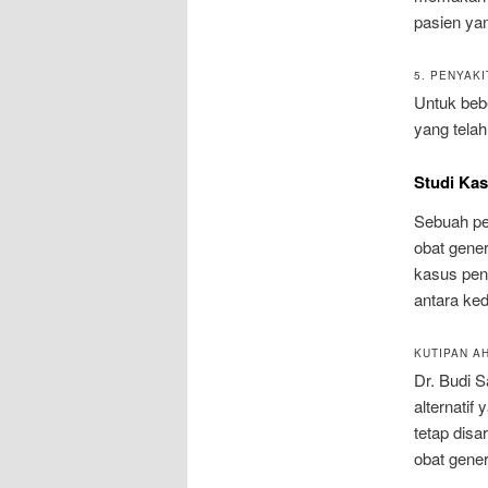
pasien ya
5. PENYAK
Untuk beb
yang telah
Studi Kas
Sebuah pen
obat gene
kasus peny
antara ked
KUTIPAN AH
Dr. Budi S
alternatif
tetap disa
obat gener