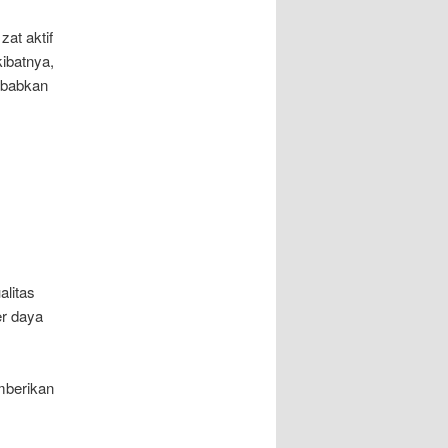
at aktif
kibatnya,
ebabkan
alitas
er daya
emberikan