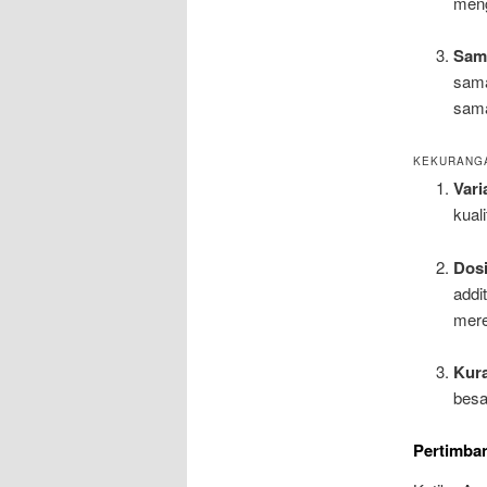
meng
Sama
sama
sam
KEKURANGA
Vari
kual
Dosi
addi
mer
Kur
besa
Pertimba