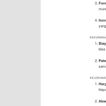
For
mung
Inov
yan
KEKURANG
Biay
bisa
Pat
sama
KELEBIHAN
Har
biay
Akse