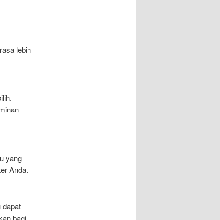
rasa lebih
lih.
aminan
tu yang
er Anda.
u dapat
kan bagi