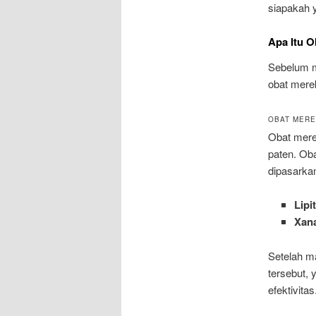
siapakah 
Apa Itu O
Sebelum ma
obat mere
OBAT MER
Obat mere
paten. Oba
dipasarkan
Lipi
Xan
Setelah ma
tersebut,
efektivitas