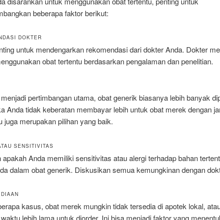
da disarankan untuk menggunakan obat tertentu, penting untuk
bangkan beberapa faktor berikut:
NDASI DOKTER
nting untuk mendengarkan rekomendasi dari dokter Anda. Dokter me
nggunakan obat tertentu berdasarkan pengalaman dan penelitian.
 menjadi pertimbangan utama, obat generik biasanya lebih banyak dipi
ka Anda tidak keberatan membayar lebih untuk obat merek dengan j
itu juga merupakan pilihan yang baik.
ATAU SENSITIVITAS
 apakah Anda memiliki sensitivitas atau alergi terhadap bahan terten
da dalam obat generik. Diskusikan semua kemungkinan dengan dokt
EDIAAN
rapa kasus, obat merek mungkin tidak tersedia di apotek lokal, ata
ktu lebih lama untuk diorder. Ini bisa menjadi faktor yang menentu