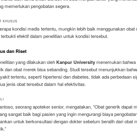
ng memerlukan pengobatan segera.
IT KHUSUS
erapa kondisi medis tertentu, mungkin lebih baik menggunakan obat
 terbukti efektif dalam penelitian untuk kondisi tersebut.
us dan Riset
elitian yang dilakukan oleh
Kanpur University
menemukan bahwa ef
rik dan obat merek bisa sebanding. Studi tersebut menunjukkan bah
akit tertentu, seperti hipertensi dan diabetes, tidak ada perbedaan si
ua jenis obat tersebut dalam hal efektivitas.
LI
antoso, seorang apoteker senior, mengatakan, “Obat generik dapat m
 yang sangat baik bagi pasien yang ingin mengurangi biaya pengobat
rankan untuk berkonsultasi dengan dokter sebelum beralih dari obat 
ik.”