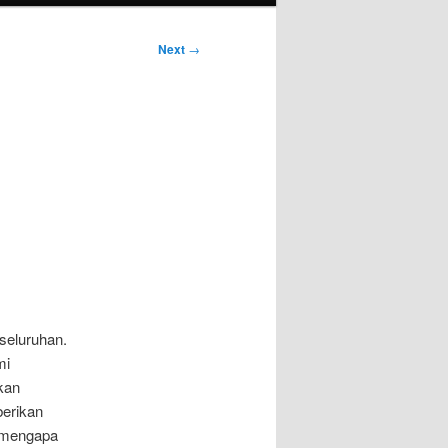
Next
→
seluruhan.
mi
akan
berikan
 mengapa