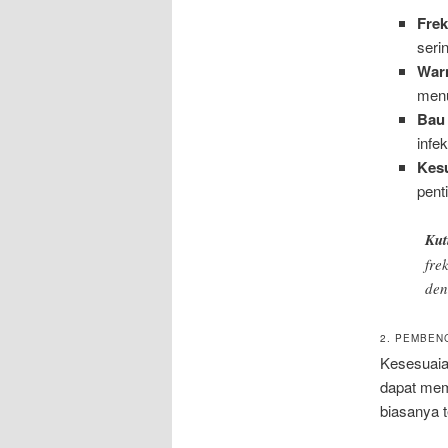
Fre
seri
War
menu
Bau 
infe
Kesu
pent
Kut
fre
den
2. PEMBEN
Kesesuaian
dapat mem
biasanya te