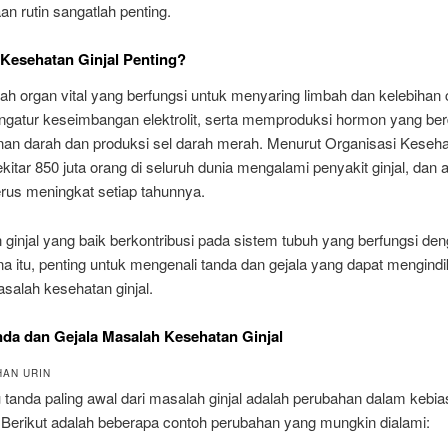
n rutin sangatlah penting.
Kesehatan Ginjal Penting?
lah organ vital yang berfungsi untuk menyaring limbah dan kelebihan c
ngatur keseimbangan elektrolit, serta memproduksi hormon yang b
nan darah dan produksi sel darah merah. Menurut Organisasi Keseh
itar 850 juta orang di seluruh dunia mengalami penyakit ginjal, dan 
erus meningkat setiap tahunnya.
ginjal yang baik berkontribusi pada sistem tubuh yang berfungsi den
a itu, penting untuk mengenali tanda dan gejala yang dapat mengind
salah kesehatan ginjal.
da dan Gejala Masalah Kesehatan Ginjal
HAN URIN
 tanda paling awal dari masalah ginjal adalah perubahan dalam kebi
 Berikut adalah beberapa contoh perubahan yang mungkin dialami: