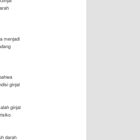
Ginjal
arah
sa menjadi
kadang
 bahwa
isi ginjal
lah ginjal
risiko
uh darah