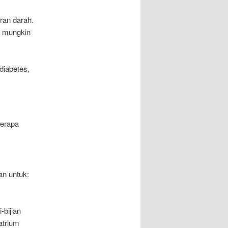
ran darah.
da mungkin
diabetes,
berapa
an untuk:
-bijian
atrium