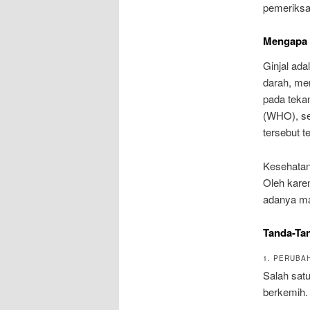
pemeriksaa
Mengapa 
Ginjal ada
darah, me
pada teka
(WHO), sek
tersebut t
Kesehatan 
Oleh karen
adanya ma
Tanda-Tan
1. PERUBA
Salah satu
berkemih.