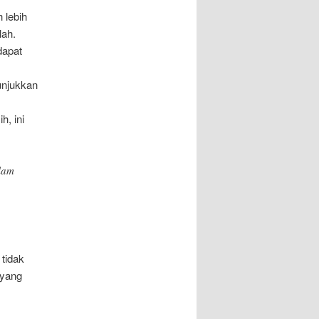
 lebih
lah.
dapat
unjukkan
h, ini
alam
 tidak
 yang