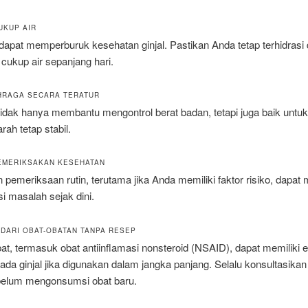
UKUP AIR
dapat memperburuk kesehatan ginjal. Pastikan Anda tetap terhidrasi
ukup air sepanjang hari.
HRAGA SECARA TERATUR
tidak hanya membantu mengontrol berat badan, tetapi juga baik untu
rah tetap stabil.
MEMERIKSAKAN KESEHATAN
pemeriksaan rutin, terutama jika Anda memiliki faktor risiko, dapa
i masalah sejak dini.
NDARI OBAT-OBATAN TANPA RESEP
t, termasuk obat antiinflamasi nonsteroid (NSAID), dapat memiliki e
da ginjal jika digunakan dalam jangka panjang. Selalu konsultasika
belum mengonsumsi obat baru.