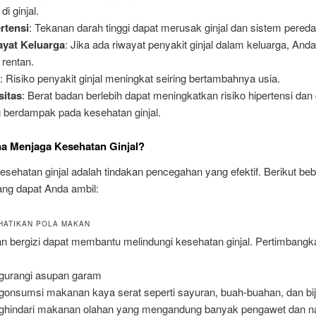
 di ginjal.
rtensi
: Tekanan darah tinggi dapat merusak ginjal dan sistem pereda
ayat Keluarga
: Jika ada riwayat penyakit ginjal dalam keluarga, An
 rentan.
a
: Risiko penyakit ginjal meningkat seiring bertambahnya usia.
sitas
: Berat badan berlebih dapat meningkatkan risiko hipertensi dan 
 berdampak pada kesehatan ginjal.
a Menjaga Kesehatan Ginjal?
sehatan ginjal adalah tindakan pencegahan yang efektif. Berikut be
ang dapat Anda ambil:
HATIKAN POLA MAKAN
n bergizi dapat membantu melindungi kesehatan ginjal. Pertimbangk
urangi asupan garam
onsumsi makanan kaya serat seperti sayuran, buah-buahan, dan biji
hindari makanan olahan yang mengandung banyak pengawet dan n