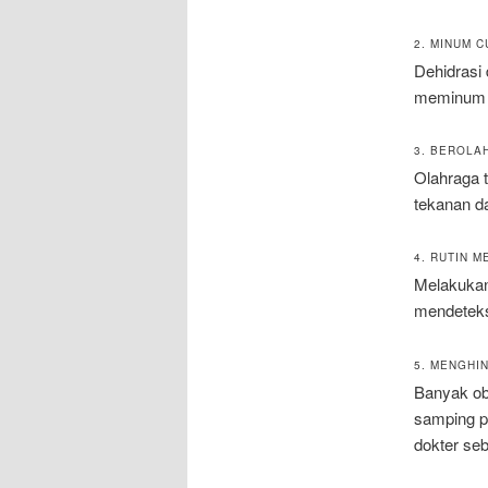
2. MINUM C
Dehidrasi 
meminum c
3. BEROLA
Olahraga 
tekanan da
4. RUTIN 
Melakukan 
mendeteks
5. MENGHI
Banyak oba
samping pa
dokter se