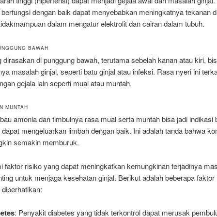
rah tinggi (hipertensi) dapat menjadi gejala awal dari masalah ginjal. 
k berfungsi dengan baik dapat menyebabkan meningkatnya tekanan d
tidakmampuan dalam mengatur elektrolit dan cairan dalam tubuh.
PUNGGUNG BAWAH
 dirasakan di punggung bawah, terutama sebelah kanan atau kiri, bi
ya masalah ginjal, seperti batu ginjal atau infeksi. Rasa nyeri ini ter
engan gejala lain seperti mual atau muntah.
AN MUNTAH
bau amonia dan timbulnya rasa mual serta muntah bisa jadi indikasi
ak dapat mengeluarkan limbah dengan baik. Ini adalah tanda bahwa kond
gkin semakin memburuk.
faktor risiko yang dapat meningkatkan kemungkinan terjadinya masa
ting untuk menjaga kesehatan ginjal. Berikut adalah beberapa faktor 
 diperhatikan:
etes
: Penyakit diabetes yang tidak terkontrol dapat merusak pembul