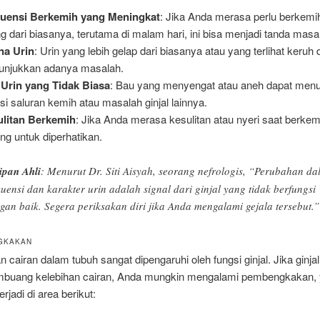
kuensi Berkemih yang Meningkat
: Jika Anda merasa perlu berkemih
ng dari biasanya, terutama di malam hari, ini bisa menjadi tanda masa
na Urin
: Urin yang lebih gelap dari biasanya atau yang terlihat keruh 
njukkan adanya masalah.
Urin yang Tidak Biasa
: Bau yang menyengat atau aneh dapat men
ksi saluran kemih atau masalah ginjal lainnya.
litan Berkemih
: Jika Anda merasa kesulitan atau nyeri saat berkemi
ing untuk diperhatikan.
ipan Ahli
: Menurut Dr. Siti Aisyah, seorang nefrologis, “Perubahan d
kuensi dan karakter urin adalah signal dari ginjal yang tidak berfungsi
gan baik. Segera periksakan diri jika Anda mengalami gejala tersebut.”
GKAKAN
 cairan dalam tubuh sangat dipengaruhi oleh fungsi ginjal. Jika ginjal
buang kelebihan cairan, Anda mungkin mengalami pembengkakan,
rjadi di area berikut: