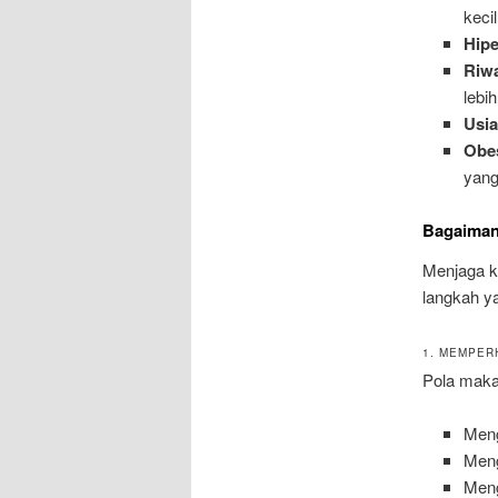
kecil
Hipe
Riw
lebih
Usi
Obe
yang
Bagaiman
Menjaga ke
langkah y
1. MEMPER
Pola maka
Meng
Meng
Meng