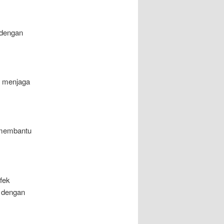
 dengan
k menjaga
t membantu
fek
n dengan