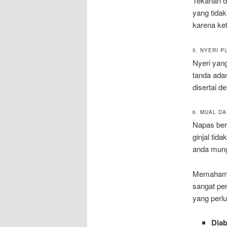
Tekanan da
yang tida
karena ke
5. NYERI 
Nyeri yang
tanda adan
disertai d
6. MUAL D
Napas ber
ginjal tid
anda mun
Memahami 
sangat pen
yang perlu
Diab