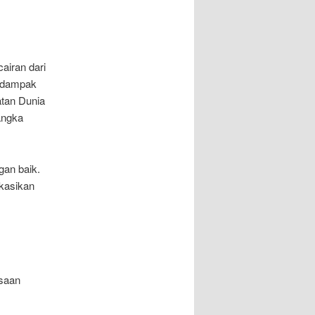
airan dari
erdampak
atan Dunia
angka
gan baik.
ikasikan
asaan