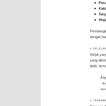
Peru
Kak
Tan
Waj
Pembengka
dengan ba
3. KELELA
Ginjal ya
yang dibu
lelah, le
Exp
“Ke
men
4. TEKANA