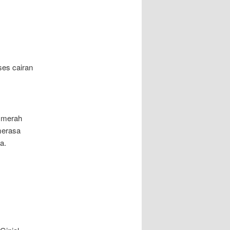
ses cairan
h merah
merasa
a.