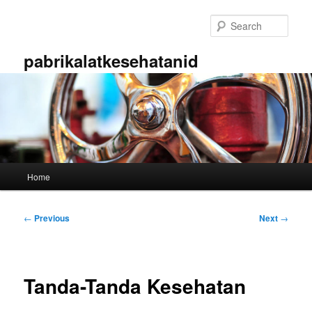
Skip
to
Sear
primary
content
pabrikalatkesehatanid
Main
Home
menu
Post
←
Previous
Next
→
navigation
Tanda-Tanda Kesehatan