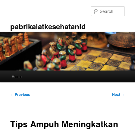
Skip
to
Sear
primary
content
pabrikalatkesehatanid
Main
Home
menu
Post
←
Previous
Next
→
navigation
Tips Ampuh Meningkatkan