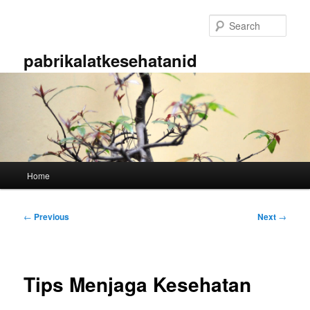
Skip
to
Sear
primary
content
pabrikalatkesehatanid
Main
Home
menu
Post
←
Previous
Next
→
navigation
Tips Menjaga Kesehatan