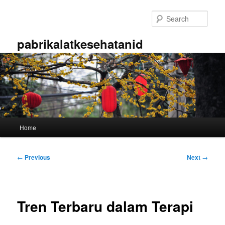
Skip
to
Sear
primary
content
pabrikalatkesehatanid
Main
Home
menu
Post
←
Previous
Next
→
navigation
Tren Terbaru dalam Terapi