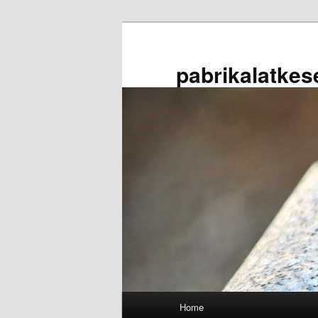
Skip
to
primary
pabrikalatkes
content
Main
Home
menu