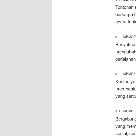
Tontonan 
berharga 
acara ten
3.2. MEMO
Banyak pro
mengubah 
perjalanan
3.3. MEMP
Konten ya
membantu A
yang serba
3.4. MEMP
Bergabung
yang memi
sosial, se