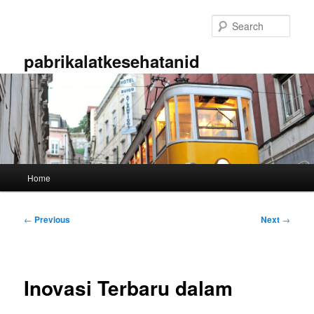
Skip
to
Sear
primary
content
pabrikalatkesehatanid
Main
Home
menu
Post
←
Previous
Next
→
navigation
Inovasi Terbaru dalam