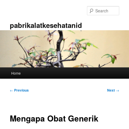
Skip
to
Sear
primary
content
pabrikalatkesehatanid
Main
Home
menu
Post
←
Previous
Next
→
navigation
Mengapa Obat Generik